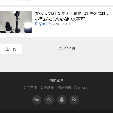
乔·麦克纳利 阴雨天气布光#01:关键器材，
小型热靴灯柔光箱[中文字幕]
恶略天气
• 2015.03.06
第 2 / 2 页
上一页
功能菜单
免责声明
关于糖皮
糖皮论坛
Archives