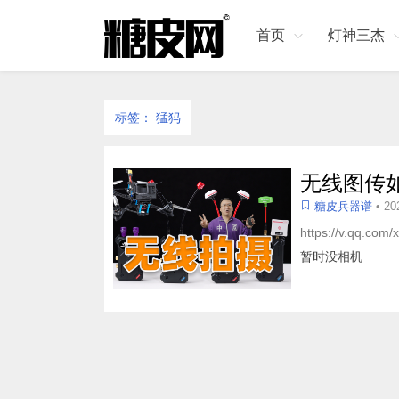
首页
灯神三杰
标签：
猛犸
无线图传如
糖皮兵器谱
• 20
https://v.qq.com
暂时没相机