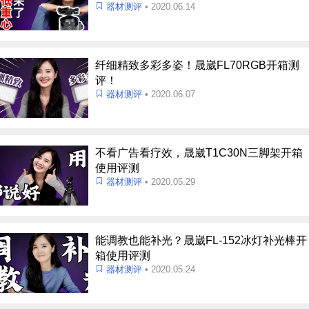
器材测评
• 2020.06.14
纤细精致多彩多姿！晟崴FL70RGB开箱测
评！
器材测评
• 2020.06.07
不看广告看疗效，晟崴T1C30N三脚架开箱
使用评测
器材测评
• 2020.05.29
能调教也能补光？晟崴FL-152冰灯补光棒开
箱使用评测
器材测评
• 2020.05.24