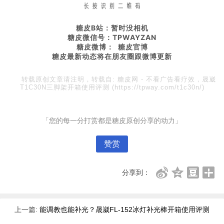
糖皮B站：暂时没相机
糖皮微信号：TPWAYZAN
糖皮微博： 糖皮官博
糖皮最新动态将在朋友圈
跟微博更新
转载原创文章请注明，转载自:
糖皮网
-
不看广告看疗效，晟崴
T1C30N三脚架开箱使用评测
(https://tpway.com/t1c30n/)
「您的每一分打赏都是糖皮原创分享的动力」
赞赏
分享到：
上一篇:
能调教也能补光？晟崴FL-152冰灯补光棒开箱使用评测