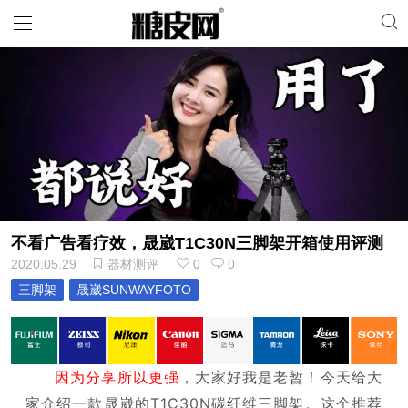
不看广告看疗效，晟崴T1C30N三脚架开箱使用评测
2020.05.29
器材测评
0
0
三脚架
晟崴SUNWAYFOTO
因为分享所以更强
，
大家好我是老暂！
今天给大
家介绍一款晟崴的T1C30N碳纤维三脚架。
这个推荐