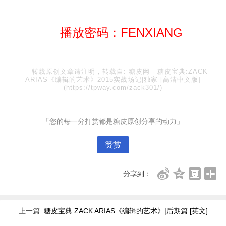
播放密码：FENXIANG
转载原创文章请注明，转载自:
糖皮网
-
糖皮宝典:ZACK
ARIAS《编辑的艺术》2015实战场记|独家 [高清中文版]
(https://tpway.com/zack301/)
「您的每一分打赏都是糖皮原创分享的动力」
赞赏
分享到：
上一篇:
糖皮宝典:ZACK ARIAS《编辑的艺术》|后期篇 [英文]