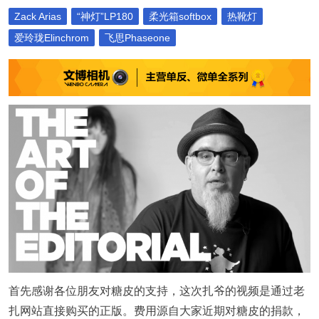
Zack Arias
“神灯”LP180
柔光箱softbox
热靴灯
爱玲珑Elinchrom
飞思Phaseone
首先感谢各位朋友对糖皮的支持，这次扎爷的视频是通过老
扎网站直接购买的正版。费用源自大家近期对糖皮的捐款，