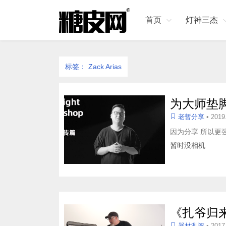
首页
灯神三杰
标签：
Zack Arias
为大师垫脚
老暂分享
• 2019
因为分享 所以更强
暂时没相机
《扎爷归
器材测评
• 2017