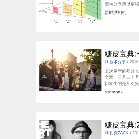
因为分享所以更强
暂时没相机
糖皮宝典:
技术分享
• 2016
上次更新的那片
文章。三月二十
切发生的是那么
sunmonk
糖皮宝典:Z
扎克ZACK
• 20