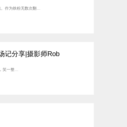
音信。作为铁粉无数次翻…
场记分享|摄影师Rob
，笑一整…