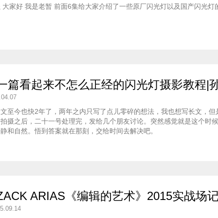
 大家好 我是老暂 前面6集给大家介绍了一些原厂闪光灯以及国产闪光灯
一篇看起来不怎么正经的闪光灯摄影教程|孙政 S
.04.07
长文至今也快2年了，两年之内只写了点儿零碎的想法，我也想写长文，但
号拍摄之后，二十一号处理完，发给几个朋友讨论。突然感觉就是这个时
安静和自然。悟到答案就在那刻，交给时间去解决吧。
ACK ARIAS《编辑的艺术》2015实战场记
15.09.14