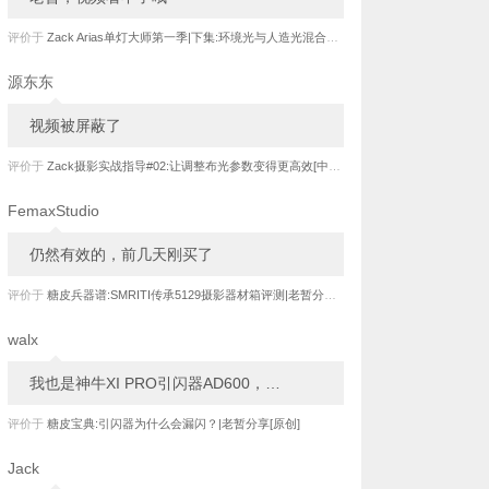
评价于
Zack Arias单灯大师第一季|下集:环境光与人造光混合拍摄实战[中文字幕]
源东东
视频被屏蔽了
评价于
Zack摄影实战指导#02:让调整布光参数变得更高效[中文字幕]
FemaxStudio
仍然有效的，前几天刚买了
评价于
糖皮兵器谱:SMRITI传承5129摄影器材箱评测|老暂分享[原创]
walx
我也是神牛XI PRO引闪器AD600，…
评价于
糖皮宝典:引闪器为什么会漏闪？|老暂分享[原创]
Jack