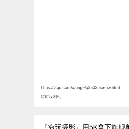
https://v.qq.com/x/page/q3503btoeow.html
暂时没相机
『穷玩摄影』用5K拿下旗舰