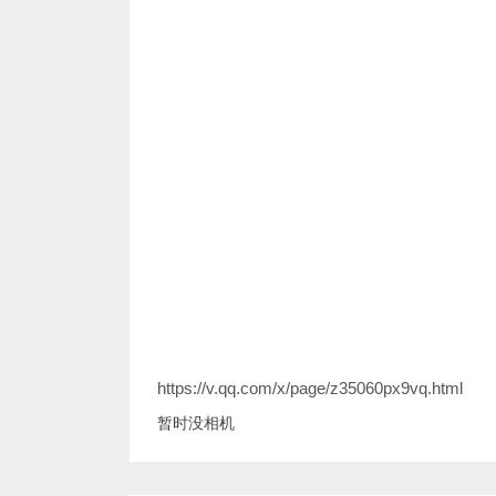
https://v.qq.com/x/page/z35060px9vq.html
暂时没相机