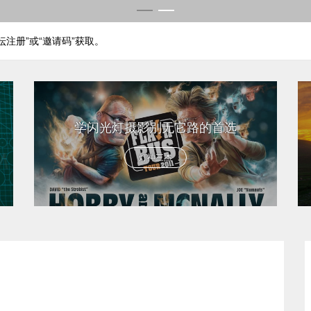
注册”或“邀请码”获取。
验证消息“糖粉入群”。
学闪光灯摄影别无它路的首选
灯神三杰