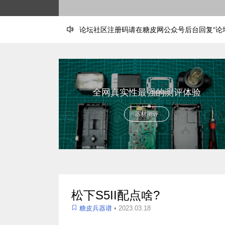
论坛社区注册码请在糖皮网公众号后台回复“论坛
进群聊灯请添加老暂个人微信号码“tpwayzan”
程
全网真实性最强的测评体验
器材测评
prev
next
松下S5II配点啥?
糖皮兵器谱
• 2023.03.18