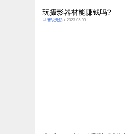
玩摄影器材能赚钱吗?
暂说无防
• 2023.03.09