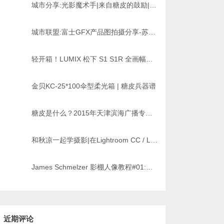
城市分享:光影魔术手|来自糖皮的鼓励|上海站[原创]
城市联盟:富士GFX产品图拍摄分享-苏A映画徐花花
轻开箱！LUMIX 松下 S1 S1R 全画幅无反相机
金贝KC-25*100伞型柔光箱 | 糖皮兵器谱
糖皮是什么？2015年天津滨海广播专访！带您了解一个天津人的摄影梦想！[原创][独家]
和秋凉一起学摄影|在Lightroom CC / Lightroom 6中合成HDR[转载]
James Schmelzer 影棚人像教程#01:开篇介绍时尚写真[中文字幕]
近期评论