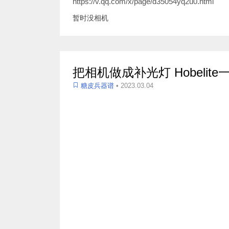
https://v.qq.com/x/page/d35054yq2u0.html
暂时没相机
把相机做成补光灯 Hobeli
糖皮兵器谱
• 2023.03.04