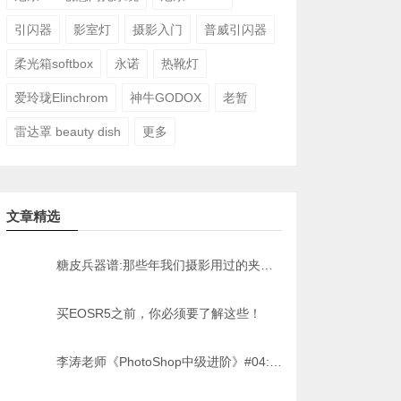
引闪器
影室灯
摄影入门
普威引闪器
柔光箱softbox
永诺
热靴灯
爱玲珑Elinchrom
神牛GODOX
老暂
雷达罩 beauty dish
更多
文章精选
糖皮兵器谱:那些年我们摄影用过的夹子[原创]
买EOSR5之前，你必须要了解这些！
李涛老师《PhotoShop中级进阶》#04:调色技巧