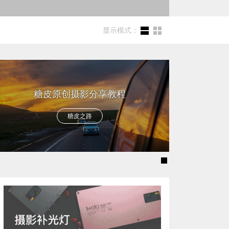
显示模式：
糖皮原创摄影分享教程
全
糖皮之路