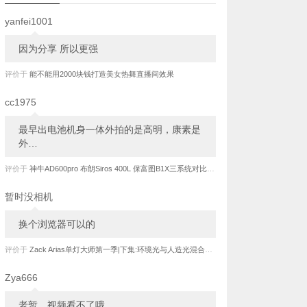
yanfei1001
因为分享 所以更强
评价于
能不能用2000块钱打造美女热舞直播间效果
cc1975
最早出电池机身一体外拍的是高明，康素是
外…
评价于
神牛AD600pro 布朗Siros 400L 保富图B1X三系统对比评测-上
暂时没相机
换个浏览器可以的
评价于
Zack Arias单灯大师第一季|下集:环境光与人造光混合拍摄实战[中文字幕]
Zya666
老暂，视频看不了哦