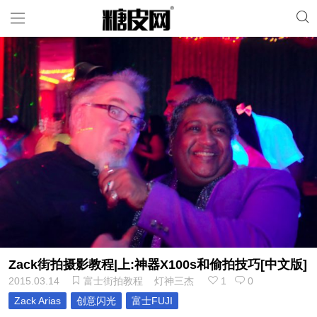
Zack街拍摄影教程|上:神器X100s和偷拍技巧[中文版]
2015.03.14
富士街拍教程
灯神三杰
1
0
Zack Arias
创意闪光
富士FUJI