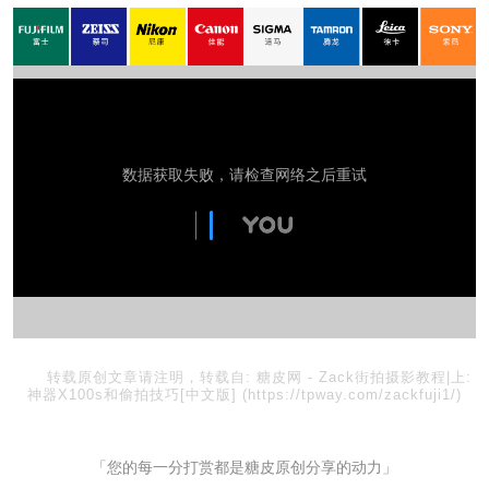
转载原创文章请注明，转载自:
糖皮网
-
Zack街拍摄影教程|上:
神器X100s和偷拍技巧[中文版]
(https://tpway.com/zackfuji1/)
「您的每一分打赏都是糖皮原创分享的动力」