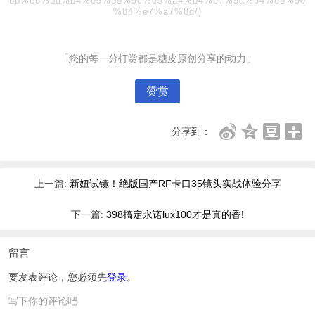
bb%e8%bd%b4%e9%95%9c%e5%a4%b4%e7%9a%84%e5%90
%84%e7%a7%8d/)
「您的每一分打赏都是糖皮原创分享的动力」
赞赏
分享到：
上一篇:
新妞试镜！绝版国产RF卡口35镜头实战体验分享
下一篇:
398搞定永诺lux100才是真的香!
留言
要发表评论，您必须先
登录
。
写下你的评论吧