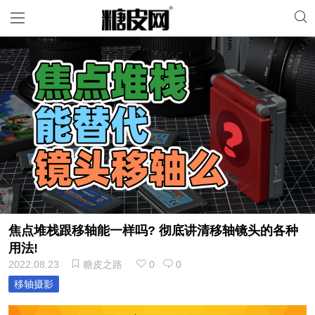
焦点堆栈跟移轴能一样吗? 彻底讲清移轴镜头的各种
用法!
2022.08.23
糖皮之路
0
0
移轴摄影