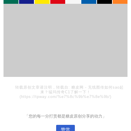
转载原创文章请注明，转载自:
糖皮网
-
无线图传如何sao起
来？猛玛传奇C1了解一下！
(https://tpway.com/%e7%8c%9b%e7%8e%9b/)
「您的每一分打赏都是糖皮原创分享的动力」
赞赏