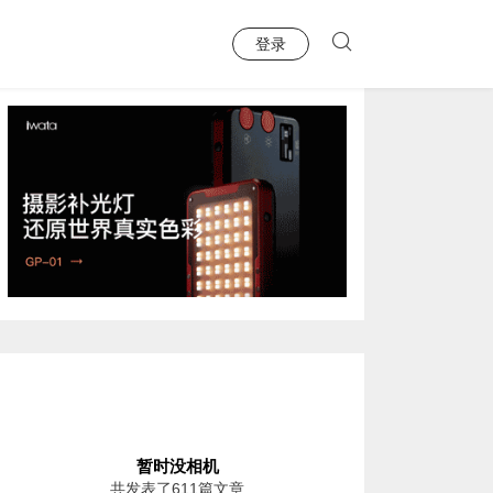
登录
暂时没相机
共发表了611篇文章