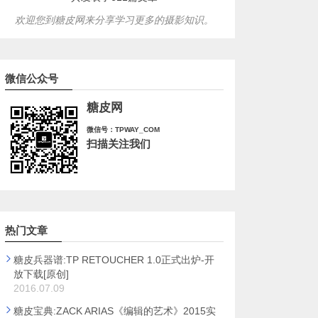
欢迎您到糖皮网来分享学习更多的摄影知识。
微信公众号
糖皮网
微信号：TPWAY_COM
扫描关注我们
热门文章
糖皮兵器谱:TP RETOUCHER 1.0正式出炉-开
放下载[原创]
2016.07.09
糖皮宝典:ZACK ARIAS《编辑的艺术》2015实