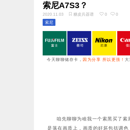
索尼A7S3？
2020.11.03
糖皮兵器谱
0
0
索尼
今天聊聊储存卡，
因为分享
所以更强！
大
咱先聊聊为啥我一个索黑买了索
是落在画质上，画质的好坏包括调色