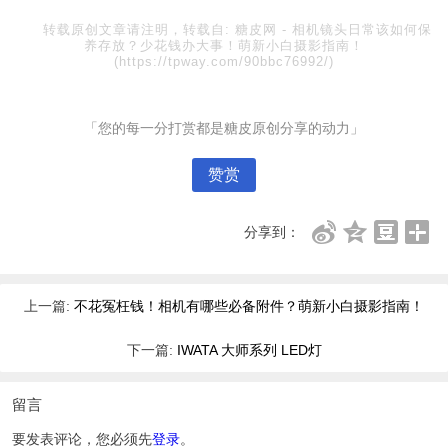
转载原创文章请注明，转载自:
糖皮网
-
相机镜头日常该如何保
养存放？少花钱办大事！萌新小白摄影指南！
(https://tpway.com/90bbc76992/)
「您的每一分打赏都是糖皮原创分享的动力」
赞赏
分享到：
上一篇:
不花冤枉钱！相机有哪些必备附件？萌新小白摄影指南！
下一篇:
IWATA 大师系列 LED灯
留言
要发表评论，您必须先
登录
。