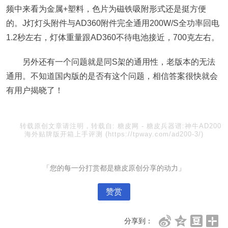
频中来看为金属+塑料，色片为磁铁吸附形式还是挺方便
的。J灯灯头附件与AD360附件完全通用200W/S全功率回电
1.2秒左右，灯体重量跟AD360不待电池接近，700克左右。
另外还有一个问题就是同S架的通用性，老版本的无法
通用。不知道国内版的是否有这个问题，相信答案很快就会
有用户揭晓了！
转载原创文章请注明，转载自:
糖皮网
-
糖皮兵器谱:神牛AD200
海外贴牌版开箱上手评测
(https://tpway.com/ad200-3/)
「您的每一分打赏都是糖皮原创分享的动力」
赞赏
分享到：