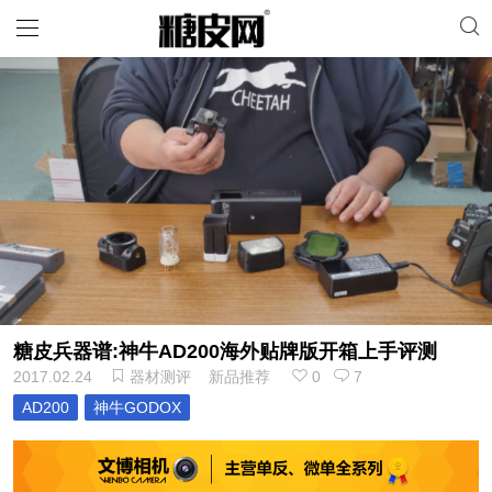
糖皮兵器谱:神牛AD200海外贴牌版开箱上手评测
2017.02.24
器材测评
新品推荐
0
7
AD200
神牛GODOX