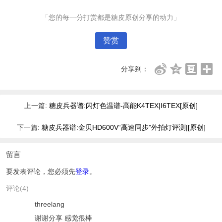
「您的每一分打赏都是糖皮原创分享的动力」
赞赏
分享到：
上一篇:
糖皮兵器谱:闪灯色温谱-高能K4TEX|I6TEX[原创]
下一篇:
糖皮兵器谱:金贝HD600V“高速同步”外拍灯评测|[原创]
留言
要发表评论，您必须先
登录
。
评论(4)
threelang
谢谢分享 感觉很棒