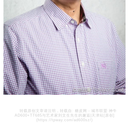
转载原创文章请注明，转载自:
糖皮网
-
城市联盟:神牛
AD600+TT685与艺术家刘文生先生的邂逅|天津站[原创]
(https://tpway.com/ad600sz/)