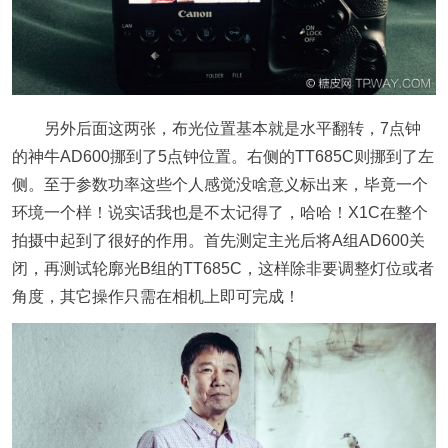
另外后面这两张，布光位置基本就是水平翻转，7点钟
的神牛AD600挪到了5点钟位置。右侧的TT685C则挪到了左
侧。至于参数功率这些个人感觉没啥意义标出来，毕竟一个
环境一个样！说实话我也是不太记得了，哈哈！X1C在整个
拍摄中起到了很好的作用。首先测定主光后将A组AD600关
闭，再测试轮廓光B组的TT685C，这样除非要调整灯位或者
角度，其它操作只需在相机上即可完成！