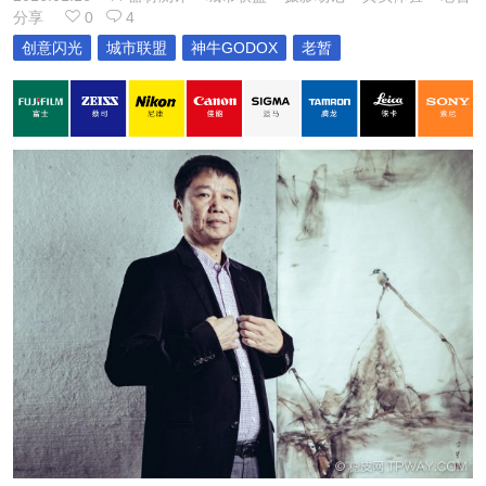
分享
0
4
创意闪光
城市联盟
神牛GODOX
老暂