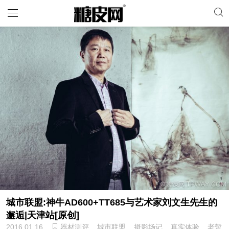
城市联盟:神牛AD600+TT685与艺术家刘文生先生的
邂逅|天津站[原创]
2016.01.16
器材测评
城市联盟
摄影场记
真实体验
老暂