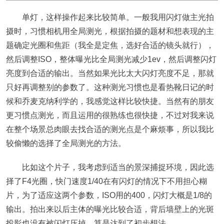
单灯，这样操作起来比较简单。一般我用闪灯做主光拍
摄时，习惯相机用全局测光，根据拍摄的题材和想表现的主
题确定光圈和焦距（我全是定焦，选好合适的镜头就行），
然后调整ISO，整体曝光比全局测光减少1ev，然后调整闪灯
亮度到合适的输出。当然如果光比太大闪灯亮度不足，那就
只好再调整别的参数了。这种测光习惯也是看热靴日记的时
候和乔麦克纳利学的，我感觉这样比较快捷。当然有的朋友
更习惯点测光，而且运用的很熟练也很快捷，不过对我来说
在整个场景总肉眼去找合适的测光点是个麻烦事，所以我比
较偷懒的选择了全局测光的方法。
比如这个片子，我考虑到适当的景深捕捉环境，因此选
择了F4光圈，快门速度1/40在有闪灯的情况下不用担心糊
片，为了适应这两个参数，ISO用的400，闪灯大概是1/8的
输出。拍出来以后主体的曝光比较合适，背后墙壁上的光斑
投影也没有被闪灯压掉，算是达到了初步想法。