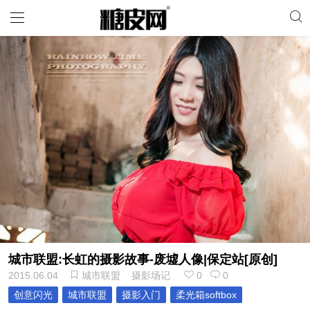
城市联盟:长虹的摄影故事-废墟人像|保定站[原创]
2015.06.04
城市联盟
摄影场记
0
0
创意闪光
城市联盟
摄影入门
柔光箱softbox