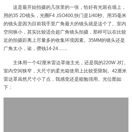
这是最开始拍摄的几张里的一张，恰好有光斑在墙上，
用的35 2D镜头，光圈F4 ,ISO400,快门是1/40秒。用35毫米
的镜头是因为目前我手里广角最大的镜头就是这个了。室内
空间狭小，其实比较适合超广角镜头拍摄，那样可以在比较
近的拍摄距离上尽量多的收集环境因素。35MM的镜头还是
广角太小，诶，攒钱14-24……
主体用一个42厘米雷达罩做主光，还是我的220W J灯。
室内空间狭窄，大尺寸的柔光箱使用上比较受限制。42厘米
雷达罩虽然尺寸小了点，我感觉还是能勉强用。光位图如
下：