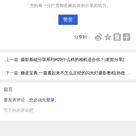
「您的每一分打赏都是糖皮原创分享的动力」
赞赏
分享到：
上一篇:
摄影基础分享系列#09什么样的相机适合你？|老暂分享[原创]
下一篇:
糖皮宝典:一篇看起来不怎么正经的闪光灯摄影教程|孙政 Sunmonk[原创]
留言
要发表评论，您必须先
登录
。
写下你的评论吧