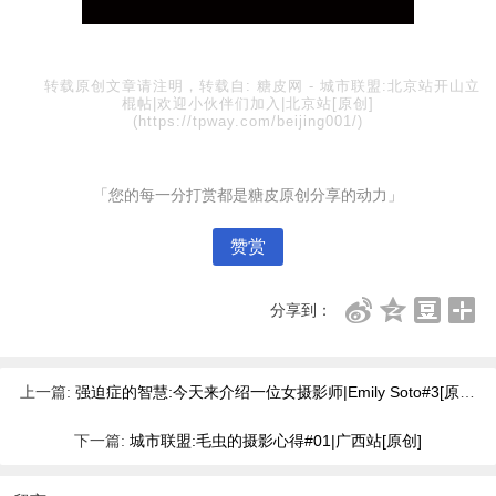
转载原创文章请注明，转载自:
糖皮网
-
城市联盟:北京站开山立
棍帖|欢迎小伙伴们加入|北京站[原创]
(https://tpway.com/beijing001/)
「您的每一分打赏都是糖皮原创分享的动力」
赞赏
分享到：
上一篇:
强迫症的智慧:今天来介绍一位女摄影师|Emily Soto#3[原创]
下一篇:
城市联盟:毛虫的摄影心得#01|广西站[原创]