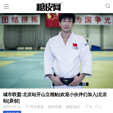
城市联盟:北京站开山立棍帖|欢迎小伙伴们加入|北京
站[原创]
2015.03.12
博文精选
城市联盟
摄影场记
0
1