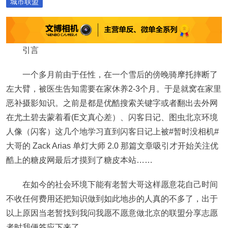
城市联盟
引言
一个多月前由于任性，在一个雪后的傍晚骑摩托摔断了
左大臂，被医生告知需要在家休养2-3个月。于是就窝在家里
恶补摄影知识。之前是都是优酷搜索关键字或者翻出去外网
在尤土碧去蒙着看(E文真心差）、闪客日记、图虫北京环境
人像（闪客）这几个地学习直到闪客日记上被#暂时没相机#
大哥的 Zack Arias 单灯大师 2.0 那篇文章吸引才开始关注优
酷上的糖皮网最后才摸到了糖皮本站……
在如今的社会环境下能有老暂大哥这样愿意花自己时间
不收任何费用还把知识做到如此地步的人真的不多了，出于
以上原因当老暂找到我问我愿不愿意做北京的联盟分享志愿
者时我便答应下来了。