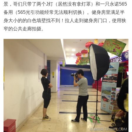
景，哥们只带了两个J灯（居然没有拿灯罩）和一只永诺565
备用（565光引功能经常无法顺利切换）。健身房里满足半
身大小的的白色墙壁找不到！拉人走到健身房门口，使用狭
窄的公共走廊拍摄。