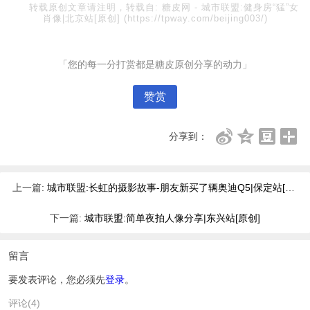
转载原创文章请注明，转载自:
糖皮网
-
城市联盟:健身房“猛”女
肖像|北京站[原创]
(https://tpway.com/beijing003/)
「您的每一分打赏都是糖皮原创分享的动力」
赞赏
分享到：
上一篇:
城市联盟:长虹的摄影故事-朋友新买了辆奥迪Q5|保定站[原创]
下一篇:
城市联盟:简单夜拍人像分享|东兴站[原创]
留言
要发表评论，您必须先
登录
。
评论(4)