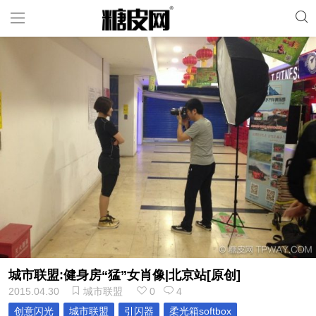
城市联盟:健身房“猛”女肖像|北京站[原创]
2015.04.30
城市联盟
0
4
创意闪光
城市联盟
引闪器
柔光箱softbox