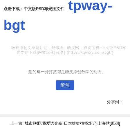
tpway-
点击下载：中文版PSD布光图文件
bgt
转载原创文章请注明，转载自:
糖皮网
-
糖皮宝典:中文版PSD布
光文件下载|网友汉化[分享]
(https://tpway.com/bgt/)
「您的每一分打赏都是糖皮原创分享的动力」
赞赏
分享到：
上一篇:
城市联盟:我爱透光伞-日本娃娃拍摄场记|上海站[原创]