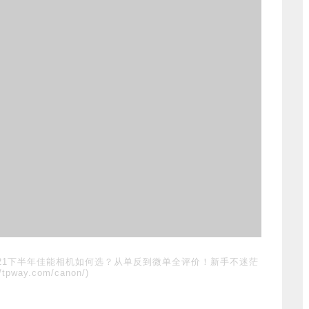
021下半年佳能相机如何选？从单反到微单全评价！新手不迷茫
//tpway.com/canon/)