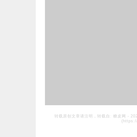
转载原创文章请注明，转载自:
糖皮网
-
2
(https: