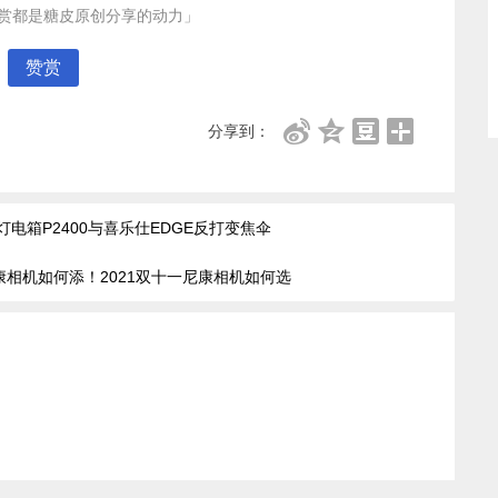
赏都是糖皮原创分享的动力」
赞赏
分享到：
电箱P2400与喜乐仕EDGE反打变焦伞
相机如何添！2021双十一尼康相机如何选