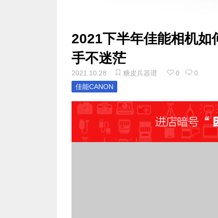
2021下半年佳能相机
手不迷茫
2021.10.28
糖皮兵器谱
0
0
佳能CANON