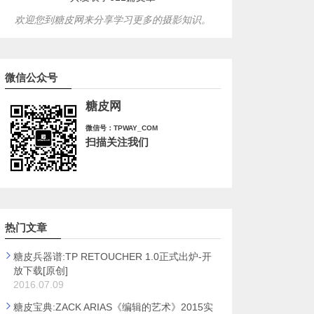
欢迎您到糖皮网来分享学习更多的摄影知识。
微信公众号
糖皮网
微信号：TPWAY_COM
扫描关注我们
热门文章
糖皮兵器谱:TP RETOUCHER 1.0正式出炉-开
放下载[原创]
2016.07.09
糖皮宝典:ZACK ARIAS《编辑的艺术》2015实