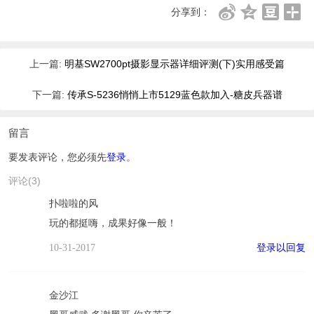
分享到：
上一篇:
明基SW2700pt摄影显示器详细评测(下)实用感受篇
下一篇:
传承S-5236悄悄上市5129蓝色款加入-糖皮兵器谱
留言
要发表评论，您必须先
登录
。
评论(3)
扑啦啦的风
玩的都挺嗨，成果好像一般！
登录以回复
10-31-2017
金沙江