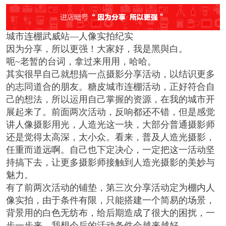
城市连棚武威站—人像实拍纪实
因为分享，所以更强！大家好，我是黑與白。
呃~老暂的台词，拿过来用用，哈哈。
其实很早自己就想搞一点摄影分享活动，以结识更多
的志同道合的朋友。糖皮城市连棚活动，正好符合自
己的想法，所以运用自己掌握的资源，在我的城市开
展起来了。前面两次活动，反响都还不错，但是感觉
讲人像摄影用光，人造光这一块，大部分普通摄影师
还是觉得太高深，太小众。看来，普及人造光摄影，
任重而道远啊。自己也下定决心，一定把这一活动坚
持搞下去，让更多摄影师接触到人造光摄影的美妙与
魅力。
有了前两次活动的铺垫，第三次分享活动定为棚内人
像实拍，由于条件有限，只能搭建一个简易的场景，
背景用的白色无纺布，给后期造成了很大的困扰，一
步一步来，我想今后的活动条件会越来越好。