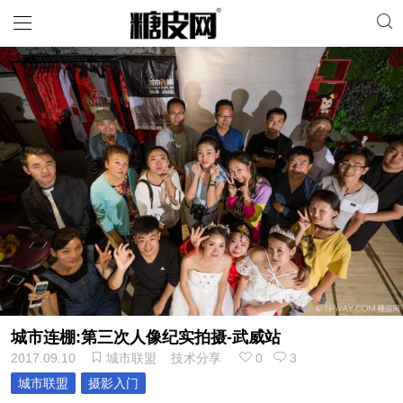
城市连棚:第三次人像纪实拍摄-武威站
2017.09.10
城市联盟
技术分享
0
3
城市联盟
摄影入门