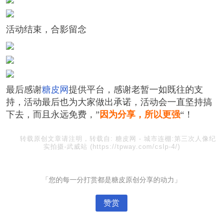
活动结束，合影留念
最后感谢
糖皮网
提供平台，感谢老暂一如既往的支
持，活动最后也为大家做出承诺，活动会一直坚持搞
下去，而且永远免费，”
因为分享，所以更强
“！
转载原创文章请注明，转载自:
糖皮网
-
城市连棚:第三次人像纪
实拍摄-武威站
(https://tpway.com/cslp-4/)
「您的每一分打赏都是糖皮原创分享的动力」
赞赏