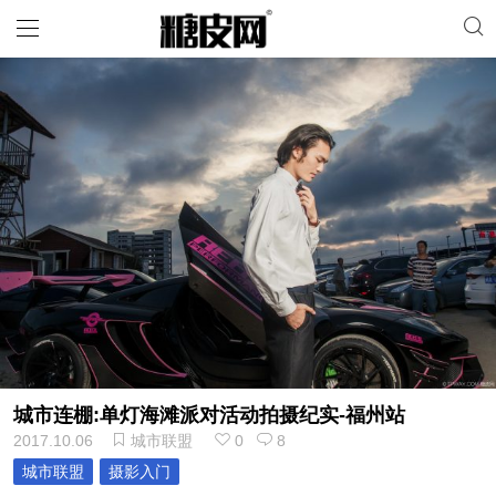
城市连棚:单灯海滩派对活动拍摄纪实-福州站
2017.10.06
城市联盟
0
8
城市联盟
摄影入门