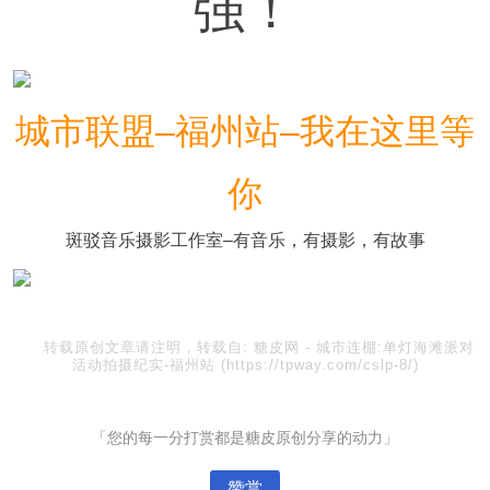
强！
城市联盟–福州站–我在这里等
你
斑驳音乐摄影工作室–有音乐，有摄影，有故事
转载原创文章请注明，转载自:
糖皮网
-
城市连棚:单灯海滩派对
活动拍摄纪实-福州站
(https://tpway.com/cslp-8/)
「您的每一分打赏都是糖皮原创分享的动力」
赞赏