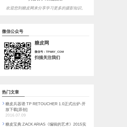
欢迎您到糖皮网来分享学习更多的摄影知识。
微信公众号
糖皮网
微信号：TPWAY_COM
扫描关注我们
热门文章
糖皮兵器谱:TP RETOUCHER 1.0正式出炉-开
放下载[原创]
2016.07.09
糖皮宝典:ZACK ARIAS《编辑的艺术》2015实