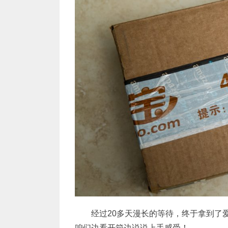
经过20多天漫长的等待，终于拿到了爱玲珑
咱们边看开箱边说说上手感受！