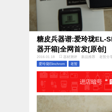
糖皮兵器谱:爱玲珑EL-SK
器开箱|全网首发[原创]
2016.01.18
器材测评
新品推荐
老暂分
爱玲珑Elinchrom
老暂