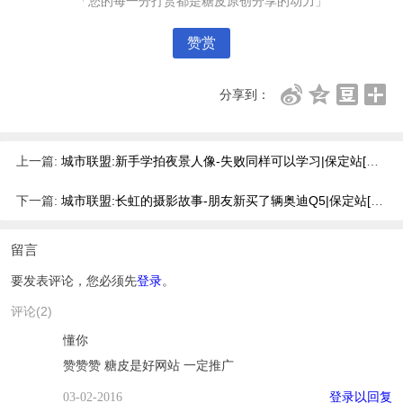
「您的每一分打赏都是糖皮原创分享的动力」
赞赏
分享到：
上一篇:
城市联盟:新手学拍夜景人像-失败同样可以学习|保定站[原创]
下一篇:
城市联盟:长虹的摄影故事-朋友新买了辆奥迪Q5|保定站[原创]
留言
要发表评论，您必须先
登录
。
评论(2)
懂你
赞赞赞 糖皮是好网站 一定推广
登录以回复
03-02-2016