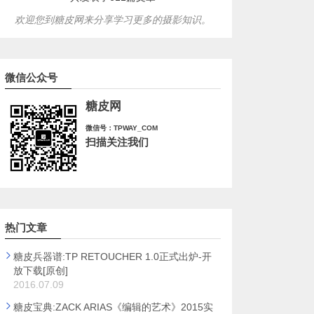
欢迎您到糖皮网来分享学习更多的摄影知识。
微信公众号
糖皮网
微信号：TPWAY_COM
扫描关注我们
热门文章
糖皮兵器谱:TP RETOUCHER 1.0正式出炉-开
放下载[原创]
2016.07.09
糖皮宝典:ZACK ARIAS《编辑的艺术》2015实