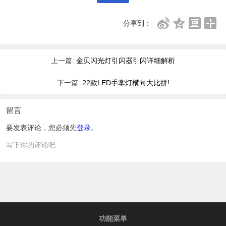
分享到：
上一篇:
金贝闪光灯引闪器引闪详细解析
下一篇:
22款LED手掌灯横向大比拼!
留言
要发表评论，您必须先
登录
。
写下你的评论吧
功能菜单