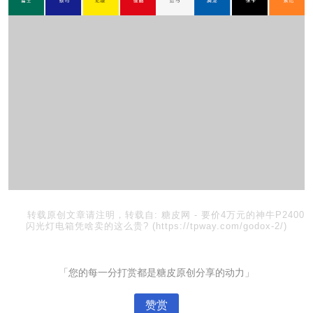
转载原创文章请注明，转载自:
糖皮网
-
要价4万元的神牛P2400
闪光灯电箱凭啥卖的这么贵?
(https://tpway.com/godox-2/)
「您的每一分打赏都是糖皮原创分享的动力」
赞赏