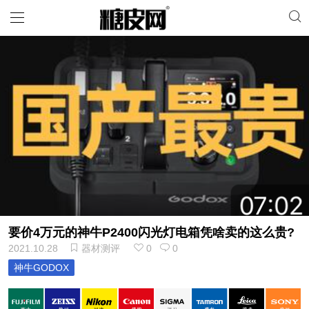
要价4万元的神牛P2400闪光灯电箱凭啥卖的这么贵?
2021.10.28
器材测评
0
0
神牛GODOX