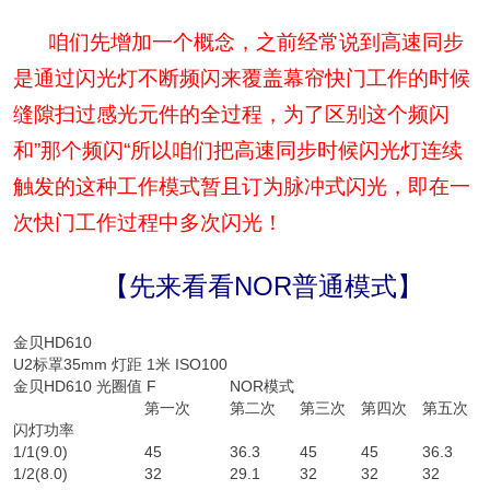
咱们先增加一个概念，之前经常说到高速同步
是通过闪光灯不断频闪来覆盖幕帘快门工作的时候
缝隙扫过感光元件的全过程，为了区别这个频闪
和”那个频闪“所以咱们把高速同步时候闪光灯连续
触发的这种工作模式暂且订为脉冲式闪光，即在一
次快门工作过程中多次闪光！
【先来看看NOR普通模式】
金贝HD610
U2标罩35mm 灯距 1米 ISO100
金贝HD610 光圈值 F
NOR模式
第一次
第二次
第三次
第四次
第五次
闪灯功率
1/1(9.0)
45
36.3
45
45
36.3
1/2(8.0)
32
29.1
32
32
32