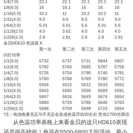
1/4(7.0)
22.1
22.1
22.1
22.1
22.1
1/8(6.0)
16
16.1
16
16
16
1/16(5.0)
10.2
11
10.2
10.2
11
1/32(4.0)
9.0
9.0
8.0
9.0
9.0
1/64(3.0)
5.01
5.01
5.6
5.01
5.6
1/128(2.0)
4.0
3.62
4.0
4.0
4.0
1/256(1.0)
2.8
2.81
2.8
2.8
2.81
金贝HD610 色温值 K
第一次
第二次
第三次
第四次
第五次
闪灯功率
1/1(9.0)
5732
5737
5731
5844
5807
1/2(8.0)
5782
5760
5685
5787
5756
1/4(7.0)
5726
5754
5790
5740
5781
1/8(6.0)
5780
5768
5769
5780
5772
1/16(5.0)
5504
5515
5522
5533
5552
1/32(4.0)
5602
5580
5596
5589
5591
1/64(3.0)
5667
5616
5649
5674
5654
1/128(2.0)
5880
5729
5780
5646
5763
1/256(1.0)
5688
5709
5698
5723
5654
*注：电池电量充足与不充足会造成色温浮动30左右 世光C700光谱仪+7
从色温功率表格上来看金贝的这只HD610表现
还是很不错的！色温在5500-5800之间浮动，最小