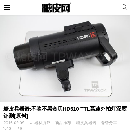
糖皮兵器谱:不吹不黑金贝HD610 TTL高速外拍灯深度
评测[原创]
2016.09.09
器材测评
新品推荐
糖皮兵器谱
老暂分享
0
9