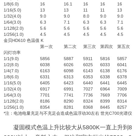
1/8(6.0)
16
16.1
16
16
16
1/16(5.0)
13
13
11
11
13
1/32(4.0)
9.0
9.0
8.0
9.0
9.0
1/64(3.0)
6.3
7.1
6.3
6.3
7.1
1/128(2.0)
5.6
5.6
5.6
5.6
5.6
1/256(1.0)
4.5
4.5
4.5
4.5
4.5
金贝HD610 色温值 K
第一次
第二次
第三次
第四次
第五次
闪灯功率
1/1(9.0)
5856
5887
5911
5816
5857
1/2(8.0)
6038
6026
6025
6033
6041
1/4(7.0)
6163
6098
6143
6138
6176
1/8(6.0)
6331
6313
6353
6338
6378
1/16(5.0)
6405
6423
6440
6441
6445
1/32(4.0)
6917
6991
7027
6964
7009
1/64(3.0)
7701
7741
7736
7669
7706
1/128(2.0)
8186
8290
8324
8399
8314
1/256(1.0)
8354
8281
8368
8445
8257
*注：电池电量充足与不充足会造成色温浮动30左右 世光C700光谱仪+7
凝固模式色温上升比较大从5800K一直上升到8