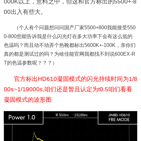
000K以上，意料之中，但这和官方标出的5500+-8
00出入有些大。
（个人有个问题想问问国产厂家5500+800我能接受550
0-800您能告诉我是什么闪光灯在多大功率下会有这么低的
色温吗？而且动不动弄个热靴都标出5600K+-100K，亲你们
真的都是测试过的吗？为啥佳能官网我都找不到说600EX-R
T的色温参数呢？？？）
官方标出HD610凝固模式的闪光持续时间为1/8
00s~1/19000s,咱们还是暂且认定为t0.5咱们看看
凝固模式的波形图