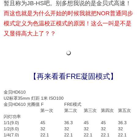
暂且称为JB-HS吧。别多想我说的是金贝式高速！
而这也就是为什么开始的时候我就把NOR普通同步
模式定义为色温校正模式的原因！这么一叫是不是
又显得高大上了？？
【再来看看FRE凝固模式】
金贝HD610
U2标罩35mm 灯距 1米 ISO100
金贝HD610 光圈值 F
FRE模式
第一次
第二次
第三次
第四次
第五次
闪灯功率
1/1(9.0)
45
36.3
45
45
36.3
1/2(8.0)
32
32
32
32
32
1/4(7.0)
22.1
22.1
22.1
22.1
22.1