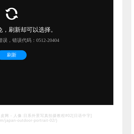
糖皮网
-
人像:日系外景写真拍摄教程#02[日语中字]
m/japan-outdoor-portrait-02/)