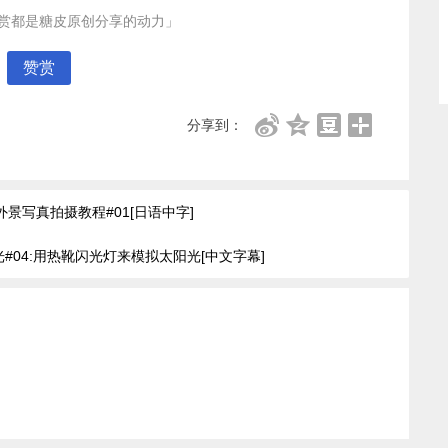
赏都是糖皮原创分享的动力」
赞赏
分享到：
外景写真拍摄教程#01[日语中字]
你玩布光#04:用热靴闪光灯来模拟太阳光[中文字幕]