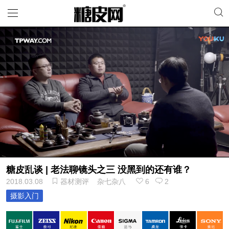
糖皮乱谈 | 老法聊镜头之三 没黑到的还有谁？
2018.03.08
器材测评
杂七杂八
6
2
摄影入门