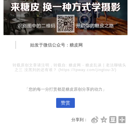
始发于微信公众号：糖皮网
转载原创文章请注明，转载自:
糖皮网
-
糖皮乱谈 | 老法聊镜头
之三 没黑到的还有谁？
(https://tpway.com/jingtou-3/)
「您的每一分打赏都是糖皮原创分享的动力」
赞赏
分享到：