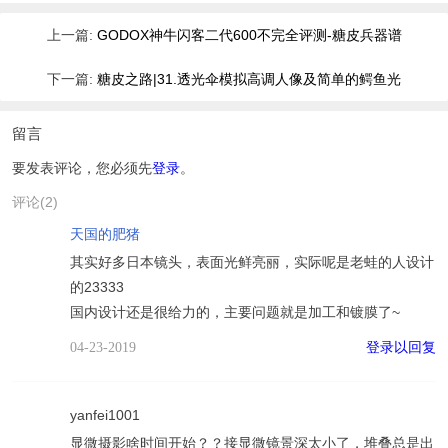
上一篇:
GODOX神牛闪客二代600不完全评测-糖皮兵器谱
下一篇:
糖皮之路|31.透光伞模拟高调人像及简单的鳄鱼光
留言
要发表评论，您必须先
登录
。
评论(2)
天国的肥猪
其实好多日本镜头，表面光鲜亮丽，实际呢是老蛙的人设计
的23333
国内设计还是很给力的，主要问题就是加工和镀膜了~
登录以回复
04-23-2019
yanfei1001
显微摄影啥时间开始？？接显微镜景深太小了，堆叠总是出