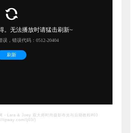
网
-
Lara & Joey 双大师时尚摄影布光与后期教程#03
://tpway.com/lj03/)