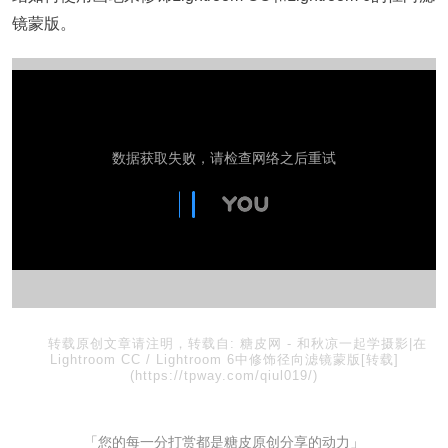
镜蒙版。
转载原创文章请注明，转载自:
糖皮网
-
和秋凉一起学摄影|在
Lightroom CC / Lightroom 6中修饰径向滤镜蒙版[转载]
(https://tpway.com/qiul019/)
「您的每一分打赏都是糖皮原创分享的动力」