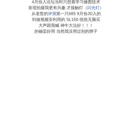
4月份入论坛当时只想着学习修图技术
发现拍摄我更有兴趣 才接触灯（
闪光灯
）
从老暂的
评测
第一只685 9月份JD入的
到做视频安利用的 SL150 统统无脑买
大声跟我喊 神牛大法好！！！
的确蛮好用 当然我没用过别的牌子