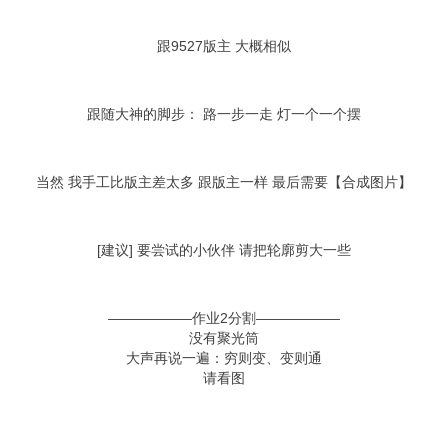
跟9527版主 大概相似
跟随大神的脚步： 路一步一走 灯一个一个摆
当然 我手工比版主差太多 跟版主一样 最后需要【合成图片】
[建议] 要尝试的小伙伴 请把轮廓剪大一些
——————作业2分割——————
没有聚光筒
大声再说一遍：穷则变、变则通
请看图