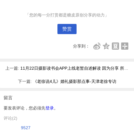
「您的每一分打赏都是糖皮原创分享的动力」
赞赏
分享到：
上一篇:
11月22日摄影读书会APP上线老暂自述解读 因为分享 所以更强
下一篇:
《老徐说4儿》婚礼摄影那点事-天津老徐专访
留言
要发表评论，您必须先
登录
。
评论(2)
9527