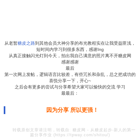
从老暂
糖皮之路
到其他会员大神分享的布光教程实在让我受益匪浅，
短时间内学习到很多东西，感谢Ing
从真正接触闪光灯到今天，拍出我自己满意的照片离不开糖皮网
感谢感谢
最后
第一次网上发帖，逻辑语言比较差，有些冗长和杂乱，总之把成功的
喜悦分享一下，开心~
之后会有更多的尝试与分享希望大家可以愉快的交流 学习
最最后：
因为分享 所以更强！
转载原创文章请注明，转载自:
糖皮网
-
从糖皮起步-新人的第一
篇分享作业
(https://tpway.com/shitou/)