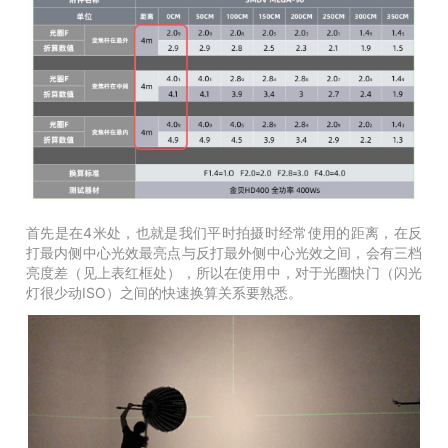
首先是在4米处，也就是我们平时拍摄时经常使用的距离，在反
打最内侧中心光效最亮点与反打最外侧中心光效之间，会有三档
亮度差（见上表红框处），所以在使用中，对于光圈快门（闪光
灯很少动ISO）之间的快速换算关系要熟悉。