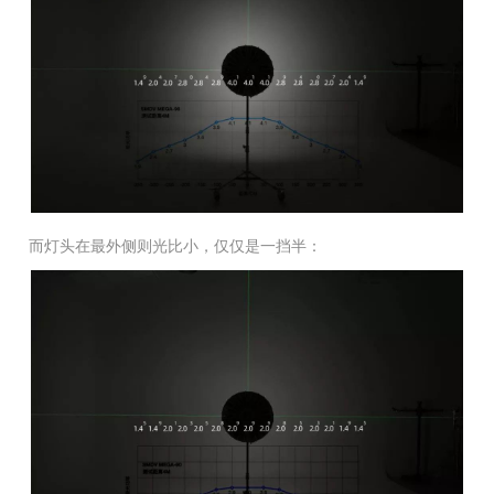
而灯头在最外侧则光比小，仅仅是一挡半：