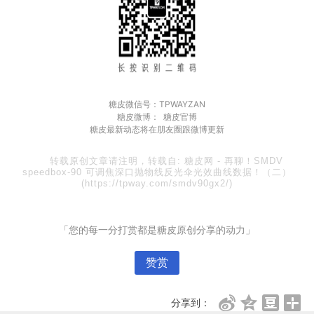
糖皮微信号：TPWAYZAN
糖皮微博： 糖皮官博
糖皮最新动态将在朋友圈跟微博更新
转载原创文章请注明，转载自:
糖皮网
-
再聊！SMDV
speedbox-90 可调焦深口抛物线反光伞光效曲线数据！（二）
(https://tpway.com/smdv90gx2/)
「您的每一分打赏都是糖皮原创分享的动力」
赞赏
分享到：