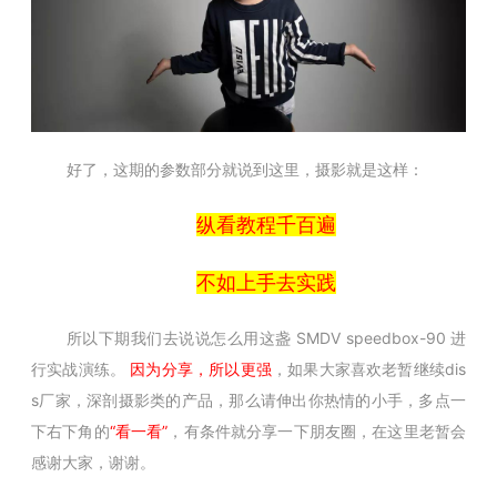
好了，这期的参数部分就说到这里，摄影就是这样：
纵看教程千百遍
不如上手去实践
所以下期我们去说说怎么用这盏
SMDV speedbox-90
进
行实战演练。
因为分享，所以更强
，
如果大家喜欢老暂继续dis
s厂家，深剖摄影类的产品，那么请伸出你热情的小手，多点一
下右下角的
“看一看”
，有条件就分享一下朋友圈，在这里老暂会
感谢大家，谢谢。