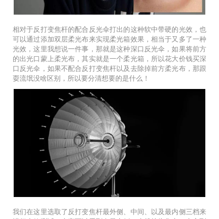
相对于反打变焦杆的配合反光伞打出的这种软中带硬的光效，也
可以
通过添加双层柔光布来实现柔光箱效果，相当于又多了一种
光效，这里我想说一件事，那就是这种深口反光伞，如果将前方
的出光口蒙上柔光布，其实就是一个柔光箱，所以花大价钱买深
口反光伞，如果不配合反打变焦杆以及去除掉前方柔光布，那跟
耍流氓没啥区别，所以要分清想要的是什么！
我们在这里选取了反打变焦杆最外侧、中间、以及最内侧三档来