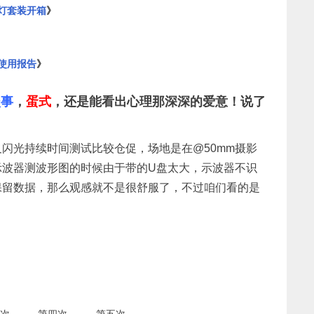
外拍双灯套装开箱
》
拍灯使用报告
》
淡事
，
蛋式
，还是能看出心理那深深的爱意！说了
闪光持续时间测试比较仓促，场地是在@50mm摄影
示波器测波形图的时候由于带的U盘太大，示波器不识
保留数据，那么观感就不是很舒服了，不过咱们看的是