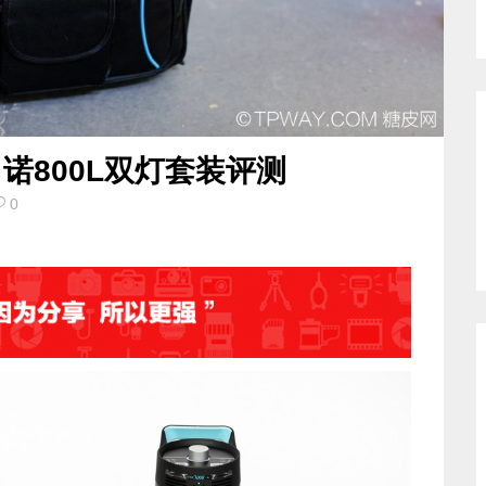
司诺800L双灯套装评测
0