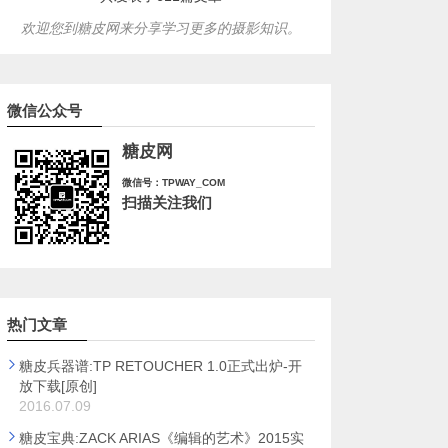
欢迎您到糖皮网来分享学习更多的摄影知识。
微信公众号
糖皮网
微信号：TPWAY_COM
扫描关注我们
热门文章
糖皮兵器谱:TP RETOUCHER 1.0正式出炉-开
放下载[原创]
2016.07.09
糖皮宝典:ZACK ARIAS《编辑的艺术》2015实