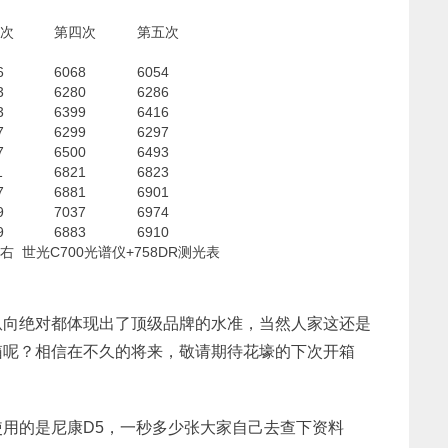
次
第四次
第五次
6
6068
6054
3
6280
6286
3
6399
6416
7
6299
6297
7
6500
6493
1
6821
6823
7
6881
6901
9
7037
6974
9
6883
6910
 世光C700光谱仪+758DR测光表
纵向绝对都体现出了顶级品牌的水准，当然人家这还是
箱呢？相信在不久的将来，敬请期待花壕的下次开箱
用的是尼康D5，一秒多少张大家自己去查下资料