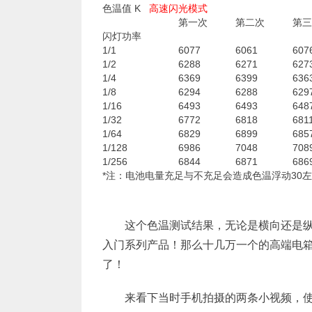
色温值 K
高速闪光模式
第一次
第二次
第三
闪灯功率
1/1
6077
6061
607
1/2
6288
6271
627
1/4
6369
6399
636
1/8
6294
6288
629
1/16
6493
6493
648
1/32
6772
6818
681
1/64
6829
6899
685
1/128
6986
7048
708
1/256
6844
6871
686
*注：电池电量充足与不充足会造成色温浮动30左右
这个色温测试结果，无论是横向还是
入门系列产品！那么十几万一个的高端电
了！
来看下当时手机拍摄的两条小视频，使