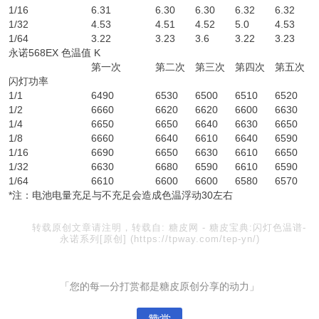
1/16
6.31
6.30
6.30
6.32
6.32
1/32
4.53
4.51
4.52
5.0
4.53
1/64
3.22
3.23
3.6
3.22
3.23
永诺568EX 色温值 K
第一次
第二次
第三次
第四次
第五次
闪灯功率
1/1
6490
6530
6500
6510
6520
1/2
6660
6620
6620
6600
6630
1/4
6650
6650
6640
6630
6650
1/8
6660
6640
6610
6640
6590
1/16
6690
6650
6630
6610
6650
1/32
6630
6680
6590
6610
6590
1/64
6610
6600
6600
6580
6570
*注：电池电量充足与不充足会造成色温浮动30左右
转载原创文章请注明，转载自:
糖皮网
-
糖皮宝典:闪灯色温谱-
永诺系列[原创]
(https://tpway.com/tep-yn/)
「您的每一分打赏都是糖皮原创分享的动力」