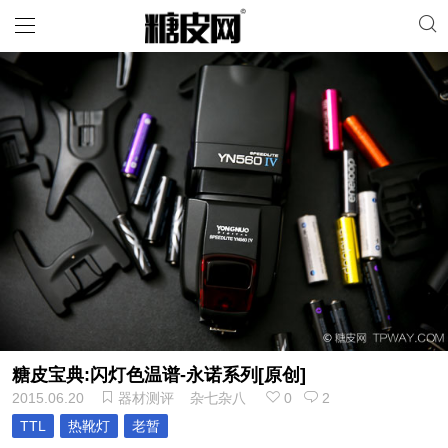
糖皮宝典:闪灯色温谱-永诺系列[原创]
2015.06.20
器材测评
杂七杂八
0
2
TTL
热靴灯
老暂