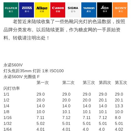
老暂近来陆续收集了一些热靴闪光灯的色温数据，按照
品牌分类发布。以后陆续更新，作为糖皮网的一手原始资
料。转载请注明出处！
永诺560IV
灯头焦距35mm 灯距 1米 ISO100
永诺560IV 光圈值 F
第一次
第二次
第三次
第四次
第五次
闪灯功率
1/1
29.0
29.0
29.0
29.0
29.0
1/2
20.0
20.0
20.0
20.1
20.1
1/4
14.0
14.0
14.0
14.0
13.3
1/8
10.0
10.1
10.1
10.1
10.0
1/16
7.11
7.12
7.11
7.12
8.0
1/32
5.02
5.01
5.01
5.01
5.01
1/64
4.01
4.01
4.0
4.0
4.02