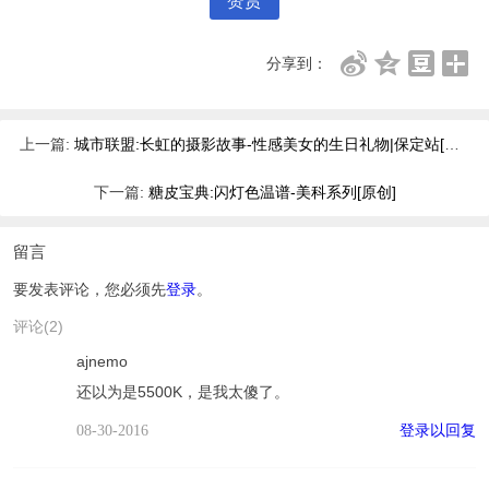
赞赏
分享到：
上一篇:
城市联盟:长虹的摄影故事-性感美女的生日礼物|保定站[原创]
下一篇:
糖皮宝典:闪灯色温谱-美科系列[原创]
留言
要发表评论，您必须先
登录
。
评论(2)
ajnemo
还以为是5500K，是我太傻了。
登录以回复
08-30-2016