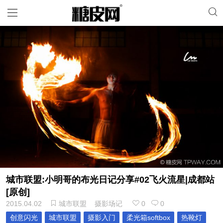
城市联盟:小明哥的布光日记分享#02飞火流星|成都站
[原创]
2015.04.02
城市联盟
摄影场记
0
0
创意闪光
城市联盟
摄影入门
柔光箱softbox
热靴灯