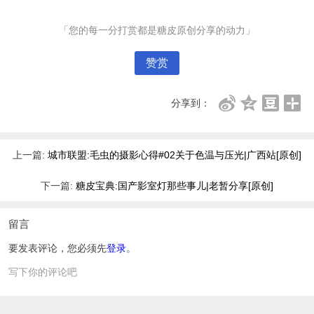
「您的每一分打赏都是糖皮原创分享的动力」
赞赏
分享到：
上一篇:
城市联盟:毛虫的摄影心得#02关于色温与压光|广西站[原创]
下一篇:
糖皮宝典:国产影室灯那些事儿|老暂分享[原创]
留言
要发表评论，您必须先
登录
。
写下你的评论吧