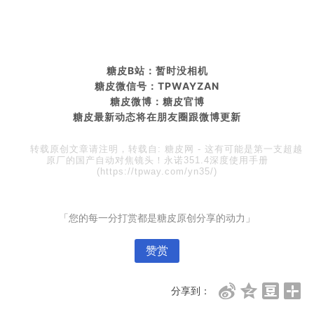
糖皮B站：暂时没相机
糖皮微信号：TPWAYZAN
糖皮微博：糖皮官博
糖皮最新动态将在朋友圈
跟微博更新
转载原创文章请注明，转载自:
糖皮网
-
这有可能是第一支超越
原厂的国产自动对焦镜头！永诺351.4深度使用手册
(https://tpway.com/yn35/)
「您的每一分打赏都是糖皮原创分享的动力」
赞赏
分享到：