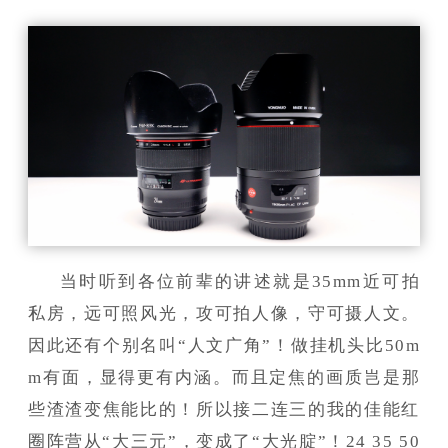
当时听到各位前辈的讲述就是35mm近可拍
私房，远可照风光，攻可拍人像，守可摄人文。
因此还有个别名叫“人文广角”！做挂机头比50m
m有面，显得更有内涵。而且定焦的画质岂是那
些渣渣变焦能比的！所以接二连三的我的佳能红
圈阵营从“大三元”，变成了“大光腚”！24 35 50