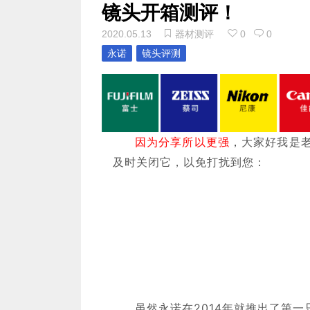
镜头开箱测评！
2020.05.13
器材测评
0
0
永诺
镜头评测
因为分享所以更强
，
大家好我是
及时关闭它，以免
打
扰
到您：
虽然永诺在2014年就推出了第一只