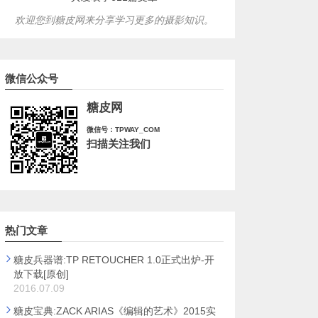
欢迎您到糖皮网来分享学习更多的摄影知识。
微信公众号
糖皮网
微信号：TPWAY_COM
扫描关注我们
热门文章
糖皮兵器谱:TP RETOUCHER 1.0正式出炉-开
放下载[原创]
2016.07.09
糖皮宝典:ZACK ARIAS《编辑的艺术》2015实