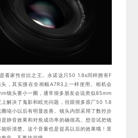
都是看家性价比之王。永诺这只50 1.8s同样拥有F
幅镜头，其实接在全画幅A7R3上一样使用。相机会
mm镜头要小一圈，通常很多朋友会说类似85mm
解决了鬼影和眩光问题，但跟很多原厂50 1.8
光圈缩小以后有明显改善。镜头内部采用了数控步
但是静音效果和对焦成功率的确很高。想尝试把镜
不能听清楚。这个音量也是提高以后的效果哦！里
的声音，不要搞混哦