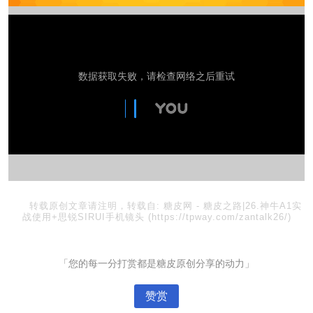
转载原创文章请注明，转载自:
糖皮网
-
糖皮之路|26.神牛A1实
战使用+思锐SIRUI手机镜头
(https://tpway.com/zantalk26/)
「您的每一分打赏都是糖皮原创分享的动力」
赞赏