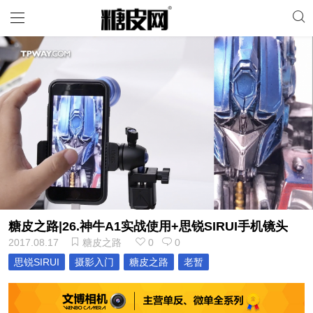
糖皮之路|26.神牛A1实战使用+思锐SIRUI手机镜头
2017.08.17
糖皮之路
0
0
思锐SIRUI
摄影入门
糖皮之路
老暂