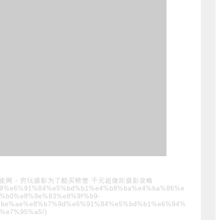
皮网
-
穷玩摄影为了醋买螃蟹 千元超微距摄影攻略
e%a9%e6%91%84%e5%bd%b1%e4%b8%ba%e4%ba%86%e
%b0%e8%9e%83%e8%9f%b9-
%be%ae%e8%b7%9d%e6%91%84%e5%bd%b1%e6%94%
%e7%95%a5/)