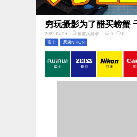
穷玩摄影为了醋买螃蟹 
2022.04.29
糖皮兵器谱
0
0
富士
尼康NIKON