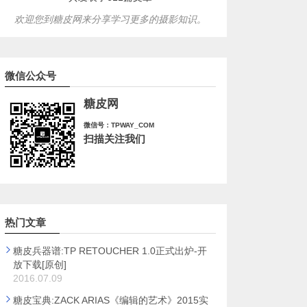
欢迎您到糖皮网来分享学习更多的摄影知识。
微信公众号
糖皮网
微信号：TPWAY_COM
扫描关注我们
热门文章
糖皮兵器谱:TP RETOUCHER 1.0正式出炉-开
放下载[原创]
2016.07.09
糖皮宝典:ZACK ARIAS《编辑的艺术》2015实