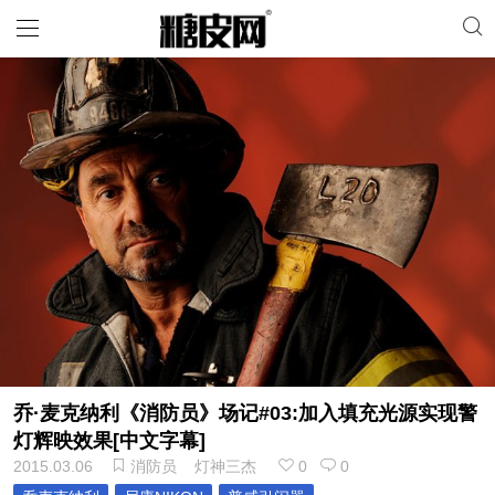
乔·麦克纳利《消防员》场记#03:加入填充光源实现警
灯辉映效果[中文字幕]
2015.03.06
消防员
灯神三杰
0
0