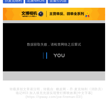
乔麦克纳利
尼康NIKON
普威引闪器
转载原创文章请注明，转载自:
糖皮网
-
乔·麦克纳利《消防员》
场记#03:加入填充光源实现警灯辉映效果[中文字幕]
(https://tpway.com/joe-fireman-03/)