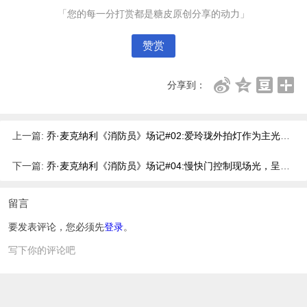
「您的每一分打赏都是糖皮原创分享的动力」
赞赏
分享到：
上一篇:
乔·麦克纳利《消防员》场记#02:爱玲珑外拍灯作为主光拍摄新警员[中文字幕]
下一篇:
乔·麦克纳利《消防员》场记#04:慢快门控制现场光，呈现完美多人合影[中文字幕]
留言
要发表评论，您必须先
登录
。
写下你的评论吧