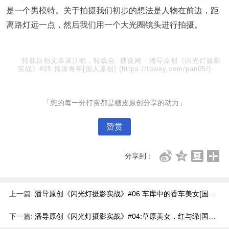
是一个男模特。关于拍摄我们初步的想法是人物在前边，距
离路灯远一点，然后我们用一个大光圈镜头进行拍摄。
转载原创文章请注明，转载自:
糖皮网
-
潘导原创《闪光灯摄影
实战》#05:摇滚青年[国人原创]
(https://tpway.com/pan05/)
「您的每一分打赏都是糖皮原创分享的动力」
赞赏
分享到：
上一篇:
潘导原创《闪光灯摄影实战》#06:车库中的香车美女[国人原创]
下一篇:
潘导原创《闪光灯摄影实战》#04:草原美女，红与绿[国人原创]